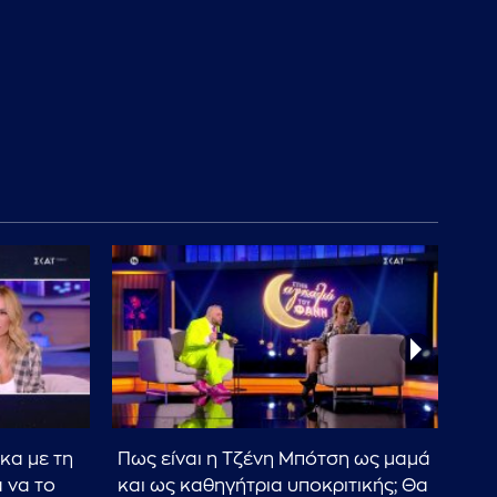
κα με τη
Πως είναι η Τζένη Μπότση ως μαμά
Η Τ
 να το
και ως καθηγήτρια υποκριτικής; Θα
κο