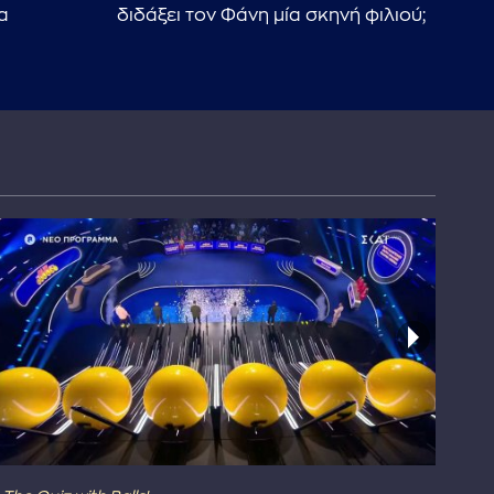
α
διδάξει τον Φάνη μία σκηνή φιλιού;
βλέ
«Μ