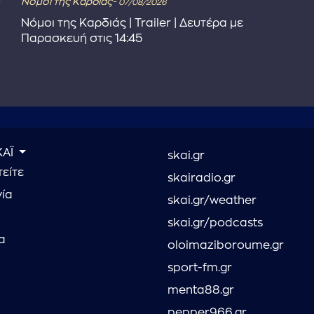
Νόμοι της Καρδιάς-
07/08/2026
Νόμοι της Καρδιάς | Trailer | Δευτέρα με
Παρασκευή στις 14:45
ΚΑΪ
skai.gr
είτε
skairadio.gr
νία
skai.gr/weather
skai.gr/podcasts
α
oloimaziboroume.gr
sport-fm.gr
menta88.gr
pepper966.gr