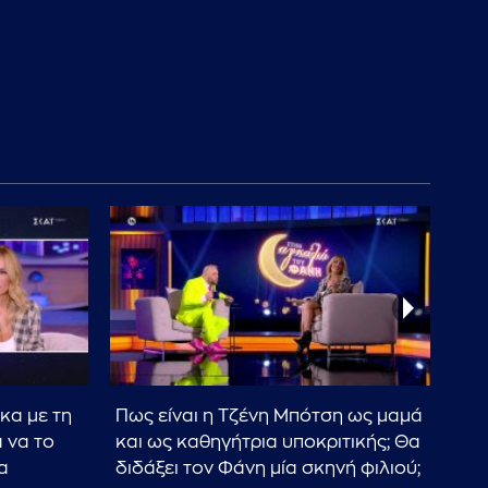
κα με τη
Πως είναι η Τζένη Μπότση ως μαμά
Η Τ
 να το
και ως καθηγήτρια υποκριτικής; Θα
κο
α
διδάξει τον Φάνη μία σκηνή φιλιού;
βλέ