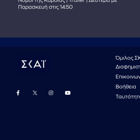
στε
Νόμοι της Καρδιάς | Trailer | Δευτέρα με
Παρασκευή στις 14:50
Όμιλος Σ
Διαφημιστ
Επικοινω
Βοήθεια
Ταυτότητ