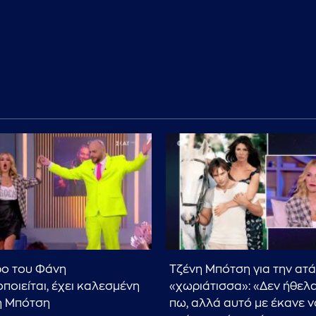
ρο του Φάνη
Τζένη Μπότση για την ατά
ποιείται, έχει καλεσμένη
«χωριάτισσα»: «Δεν ήθελα
η Μπότση
πω, αλλά αυτό με έκανε ν