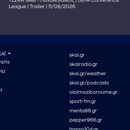
ΤΣΣΚΑ 1948 - Παναθηναϊκός | UEFA Conference
League | Trailer | 11/08/2026
ΚΑΪ
skai.gr
είτε
skairadio.gr
νία
skai.gr/weather
skai.gr/podcasts
α
oloimaziboroume.gr
sport-fm.gr
menta88.gr
pepper966.gr
happy104.gr