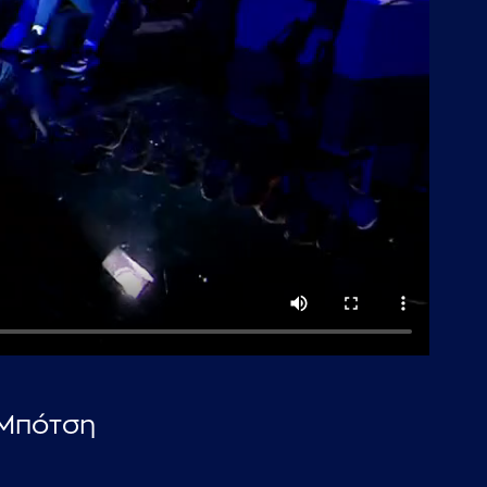
 Μπότση