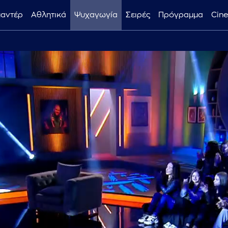
μαντέρ
Αθλητικά
Ψυχαγωγία
Σειρές
Πρόγραμμα
Cin