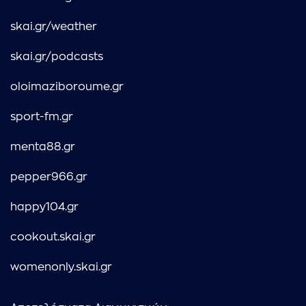
skai.gr/weather
skai.gr/podcasts
oloimaziboroume.gr
sport-fm.gr
menta88.gr
pepper966.gr
happy104.gr
cookout.skai.gr
womenonly.skai.gr