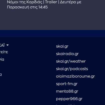
Νόμοι της Καρδιάς | Trailer | Δευτέρα με
Παρασκευή στις 14:45
ΚΑΪ
skai.gr
είτε
skairadio.gr
νία
skai.gr/weather
skai.gr/podcasts
α
oloimaziboroume.gr
sport-fm.gr
menta88.gr
pepper966.gr