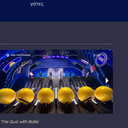
γάτες
επί
The Quiz with Balls!
The