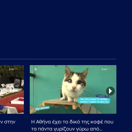
ν στην
Η Αθήνα έχει το δικό της καφέ που
Πως
τα πάντα γυρίζουν γύρω από…
σας