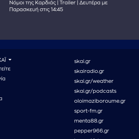
Νόμοι της Καρδιάς | Trailer | Δευτέρα με
Παρασκευή στις 14:45
ΚΑΪ
skai.gr
είτε
skairadio.gr
νία
skai.gr/weather
skai.gr/podcasts
α
oloimaziboroume.gr
sport-fm.gr
menta88.gr
pepper966.gr