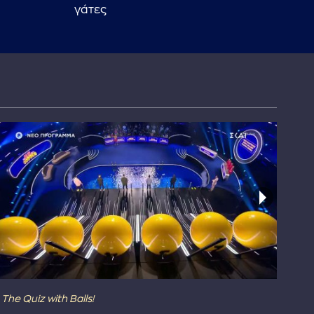
γάτες
επί
The Quiz with Balls!
The