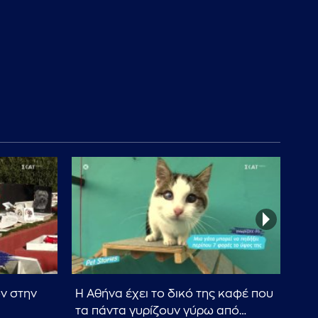
ν στην
Η Αθήνα έχει το δικό της καφέ που
Πως
τα πάντα γυρίζουν γύρω από…
σας