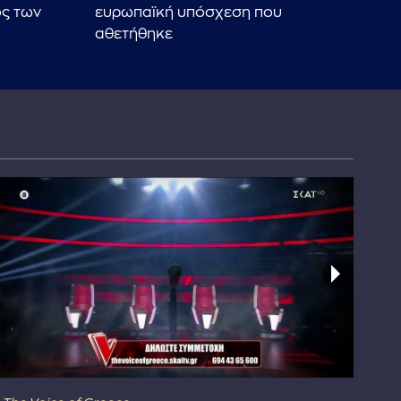
ος των
ευρωπαϊκή υπόσχεση που
και
αθετήθηκε