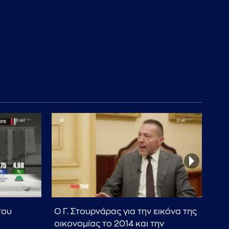
του
Ο Γ. Στουρνάρας για την εικόνα της
Η π
οικονομίας το 2014 και την
201