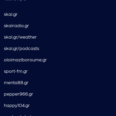
skai.gr
skairadio.gr
skai.gr/weather
skai.gr/podcasts
oloimaziboroume.gr
sport-fm.gr
menta88.gr
pepper966.gr
happy104.gr