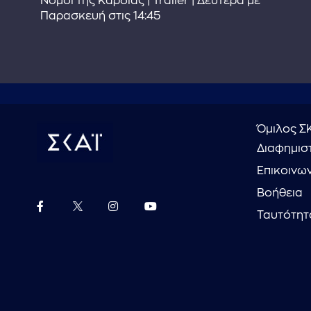
στε
Νόμοι της Καρδιάς | Trailer | Δευτέρα με
Παρασκευή στις 14:45
Όμιλος Σ
Διαφημιστ
Επικοινω
Βοήθεια
Ταυτότητ