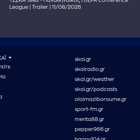
ΤΣΣΚΑ 1948 - Παναθηναϊκός | UEFA Conference
League | Trailer | 11/08/2026
ΚΑΪ
skai.gr
είτε
skairadio.gr
νία
skai.gr/weather
skai.gr/podcasts
α
oloimaziboroume.gr
sport-fm.gr
menta88.gr
pepper966.gr
happy104.gr