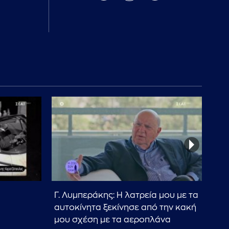
Γ. Λυμπεράκης: Η λατρεία μου με τα
Αυτ
αυτοκίνητα ξεκίνησε από την κακή
διά
μου σχέση με τα αεροπλάνα
βρί