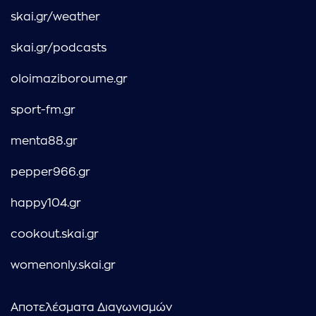
skai.gr/weather
skai.gr/podcasts
oloimaziboroume.gr
sport-fm.gr
menta88.gr
pepper966.gr
happy104.gr
cookout.skai.gr
womenonly.skai.gr
Αποτελέσματα Διαγωνισμών