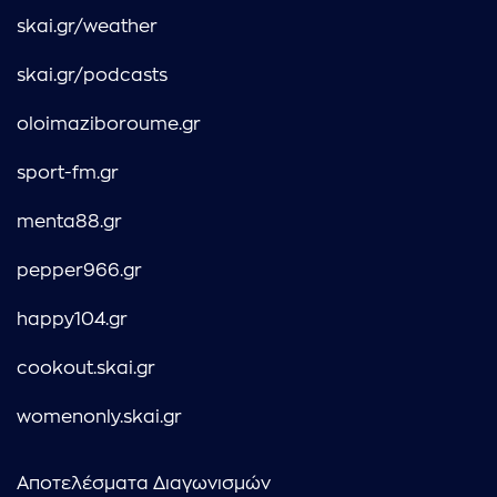
skai.gr/weather
skai.gr/podcasts
oloimaziboroume.gr
sport-fm.gr
menta88.gr
pepper966.gr
happy104.gr
cookout.skai.gr
womenonly.skai.gr
Αποτελέσματα Διαγωνισμών