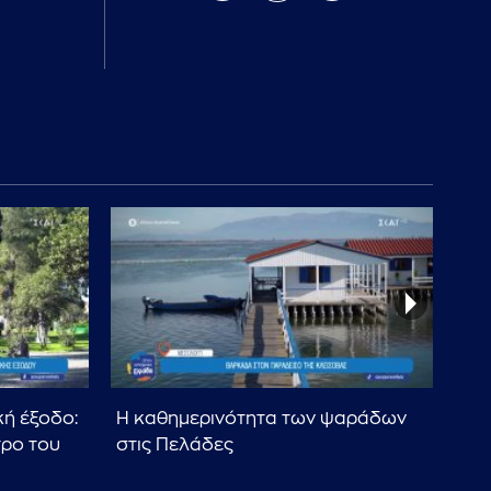
κή έξοδο:
Η καθημερινότητα των ψαράδων
Δο
τρο του
στις Πελάδες
προ