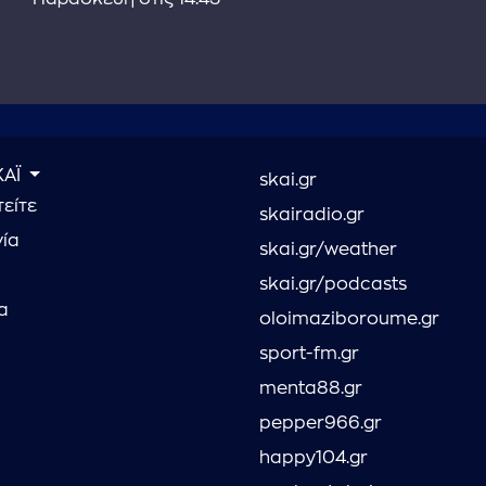
ΚΑΪ
skai.gr
είτε
skairadio.gr
νία
skai.gr/weather
skai.gr/podcasts
α
oloimaziboroume.gr
sport-fm.gr
menta88.gr
pepper966.gr
happy104.gr