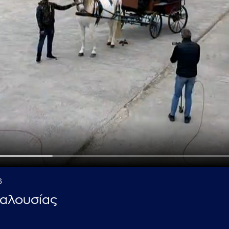
...πληκτρολογήστε κείμενο προς αναζήτηση
6
δαλουσίας