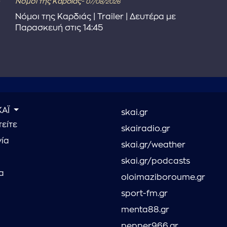
Νόμοι της Καρδιάς-
07/08/2026
Νόμοι της Καρδιάς | Trailer | Δευτέρα με
Παρασκευή στις 14:45
ΚΑΪ
skai.gr
είτε
skairadio.gr
νία
skai.gr/weather
skai.gr/podcasts
α
oloimaziboroume.gr
sport-fm.gr
menta88.gr
pepper966.gr