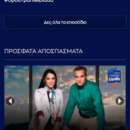
#OpouYparxeiEllada
Δες όλα τα επεισόδια
...πληκτρολογήστε κείμενο προς αναζήτηση
ΠΡΟΣΦΑΤΑ ΑΠΟΣΠΑΣΜΑΤΑ