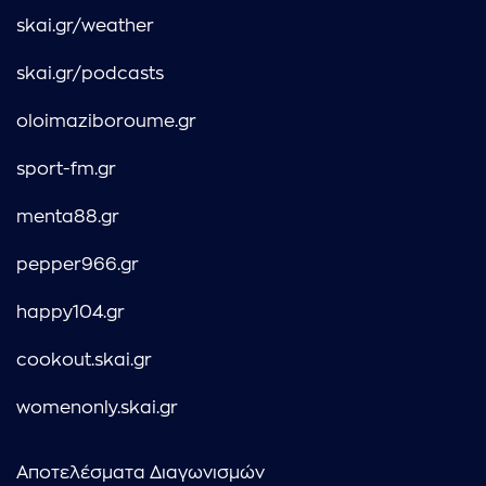
skai.gr/weather
skai.gr/podcasts
oloimaziboroume.gr
sport-fm.gr
menta88.gr
pepper966.gr
happy104.gr
cookout.skai.gr
womenonly.skai.gr
Αποτελέσματα Διαγωνισμών