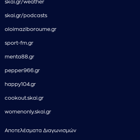
skai.gr/weather
skai.gr/podcasts
oloimaziboroume.gr
sport-fm.gr
menta88.gr
pepper966.gr
happy104.gr
cookout.skai.gr
womenonly.skai.gr
Αποτελέσματα Διαγωνισμών