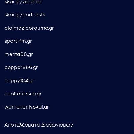
skai.gr/weather
skai.gr/podcasts
oloimaziboroume.gr
sport-fm.gr
menta88.gr
pepper966.gr
happy104.gr
cookout.skai.gr
womenonly.skai.gr
Αποτελέσματα Διαγωνισμών