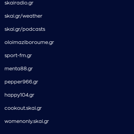
skairadio.gr
skai.gr/weather
skai.gr/podcasts
oloimaziboroume.gr
sport-fm.gr
menta88.gr
pepper966.gr
happy104.gr
cookout.skai.gr
womenonly.skai.gr