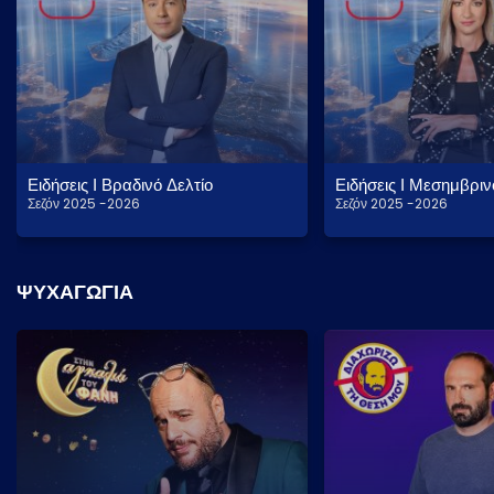
Trending
Cinema
Όμιλος ΣΚΑΪ
Ειδήσεις Ι Βραδινό Δελτίο
Ειδήσεις Ι Μεσημβριν
Σεζόν 2025 -2026
Σεζόν 2025 -2026
Διαφημιστείτε
Επικοινωνία
ΨΥΧΑΓΩΓΙΑ
Βοήθεια