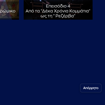
Επεισόδιο 4
Βρώμικο
Από τα "Δέκα Χρόνια Κομμάτια"
ως τη "Ρεζέρβα"
Απόρρητο