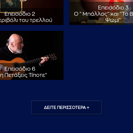
Επεισόδιο 3
Επεισόδιο 2
Ο "Μπάλλος" και "Το 
εριβόλι του τρελλού
Ψωμί"
Επεισόδιο 6
η Πετάξεις Τίποτε"
ΔΕΙΤΕ ΠΕΡΙΣΣΟΤΕΡΑ +