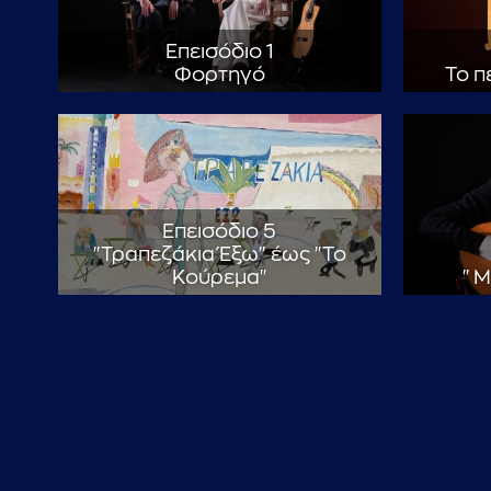
Επεισόδιο 1
Φορτηγό
Το π
Επεισόδιο 5
"Τραπεζάκια Έξω" έως "Το
Κούρεμα"
"Μ