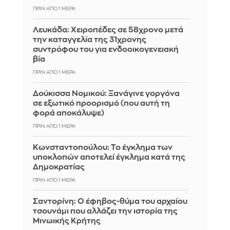
ΠΡΙΝ ΑΠΌ 1 ΜΈΡΑ
Λευκάδα: Χειροπέδες σε 58χρονο μετά
την καταγγελία της 31χρονης
συντρόφου του για ενδοοικογενειακή
βία
ΠΡΙΝ ΑΠΌ 1 ΜΈΡΑ
Δούκισσα Νομικού: Ξανάγινε γοργόνα
σε εξωτικό προορισμό (που αυτή τη
φορά αποκάλυψε)
ΠΡΙΝ ΑΠΌ 1 ΜΈΡΑ
Κωνσταντοπούλου: Το έγκλημα των
υποκλοπών αποτελεί έγκλημα κατά της
Δημοκρατίας
ΠΡΙΝ ΑΠΌ 1 ΜΈΡΑ
Σαντορίνη: Ο έφηβος-θύμα του αρχαίου
τσουνάμι που αλλάζει την ιστορία της
Μινωικής Κρήτης