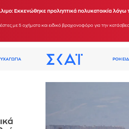
Άλιμο: Εκκενώθηκε προληπτικά πολυκατοικία λόγω
έστες με 5 οχήματα και ειδικό βραχιονοφόρο για την κατάσβεσ
ΥΧΑΓΩΓΙΑ
ΡΟΗ ΕΙ
ικά