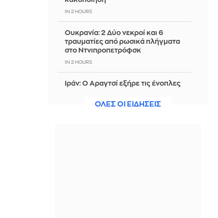
IN 2 HOURS
Ουκρανία: 2 Δύο νεκροί και 6
τραυματίες από ρωσικά πλήγματα
στο Ντνιπροπετρόφσκ
IN 2 HOURS
Ιράν: Ο Αραγτσί εξήρε τις ένοπλες
δυνάμεις και κάλεσε σε ενότητα τις
μουσουλμανικές χώρες
ΟΛΕΣ ΟΙ ΕΙΔΗΣΕΙΣ
IN 2 HOURS
Αξιωματούχος ΗΠΑ: Όταν
ανακοινωθεί συμφωνία για το
Ορμούζ, θα τερματιστεί ο ναυτικός
αποκλεισμός στο Ιράν
IN 2 HOURS
5 τροφές που ενισχύουν το
κολλαγόνο και αξίζει να βάλετε στη
διατροφή σας