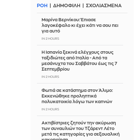
ΡΟΗ
ΔΗΜΟΦΙΛΗ
ΣΧΟΛΙΑΣΜΕΝΑ
Μαρίνα Βερνίκου: Έπιασε
λαγοκέφαλο κι έχει κάτι να σου πει
για αυτό
IN 2 HOURS
Η Ισπανία ξεκινά ελέγχους στους
ταξιδιώτες από Ιταλία - Από τα
μεσάνυχτα του Σαββάτου έως τις 7
Σεπτεμβρίου
IN 2 HOURS
Φωτιά σε κατάστημα στον Άλιμο:
Εκκενώθηκε προληπτικά
πολυκατοικία λόγω των καπνών
IN 2 HOURS
Ακτιβίστριες ζητούν την ακύρωση
των συναυλιών του Τζάρεντ Λέτο
μετά τις κατηγορίες για σεξουαλική
κακοποίηση