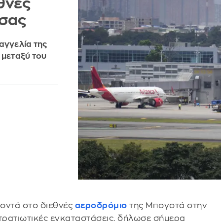
θνές
σας
αγγελία της
 μεταξύ του
κοντά στο διεθνές
αεροδρόμιο
της Μπογοτά στην
στρατιωτικές εγκαταστάσεις, δήλωσε σήμερα