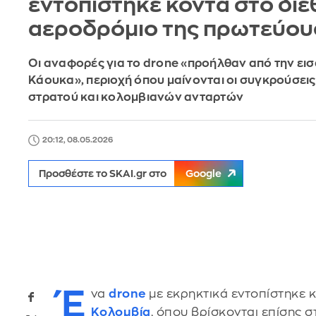
εντοπίστηκε κοντά στο διε
αεροδρόμιο της πρωτεύου
Οι αναφορές για το drone «προήλθαν από την εισ
Κάουκα», περιοχή όπου μαίνονται οι συγκρούσεις
στρατού και κολομβιανών ανταρτών
20:12, 08.05.2026
Προσθέστε το SKAI.gr στο
Google
Έ
να
drone
με εκρηκτικά εντοπίστηκε 
Κολομβία
, όπου βρίσκονται επίσης 