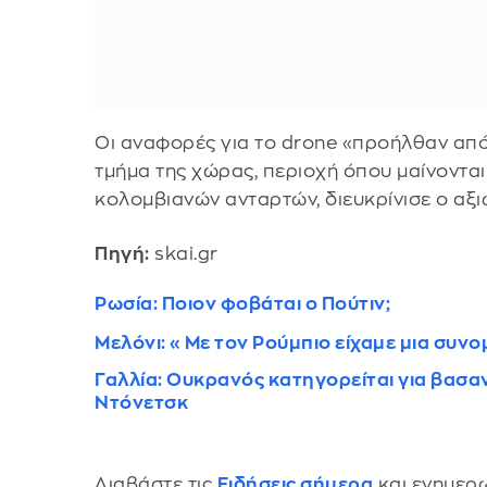
Οι αναφορές για το drone «προήλθαν από
τμήμα της χώρας, περιοχή όπου μαίνονται
κολομβιανών ανταρτών, διευκρίνισε ο αξ
Πηγή:
skai.gr
Ρωσία: Ποιον φοβάται ο Πούτιν;
Μελόνι: «Με τον Ρούμπιο είχαμε μια συνομ
Γαλλία: Ουκρανός κατηγορείται για βασ
Ντόνετσκ
Διαβάστε τις
Ειδήσεις σήμερα
και ενημερω