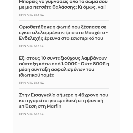
Μπορείς να γυμνάσεις όλο το σώμα σου
με μια πετσέτα θαλάσσης; Κι όμως, ναι!
ΠΡΙΝ ΑΠΌ 3 ΏΡΕΣ
Οριοθετήθηκε η φωτιά που ξέσπασε σε
εγκαταλελειμμένο κτίριο στο Μοσχάτο -
Ενδελεχής έρευνα στο εσωτερικό του
ΠΡΙΝ ΑΠΌ 3 ΏΡΕΣ
Έξι στους 10 συνταξιούχους λαμβάνουν
σύνταξη κάτω από 1.000€ - Ούτε 800€ η
μέση σύνταξη ασφαλισμένων του
ιδιωτικού τομέα
ΠΡΙΝ ΑΠΌ 3 ΏΡΕΣ
Στην Εισαγγελία σήμερα η 46χρονη που
κατηγορείται για εμπλοκή στη φονική
επίθεση στη Marfin
ΠΡΙΝ ΑΠΌ 3 ΏΡΕΣ