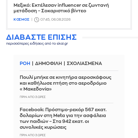
Μεξικό: Εκτέλεσαν influencer σε ζωντανή
μετάδοση – Σοκαριστικό βίντεο
ΚΟΣΜΟΣ
07:45, 06.08.2026
ΔΙΑΒΑΣΤΕ ΕΠΙΣΗΣ
περισσότερες ειδήσεις από το skai.gr
ΡΟΗ
ΔΗΜΟΦΙΛΗ
ΣΧΟΛΙΑΣΜΕΝΑ
Πουλί μπήκε σε κινητήρα αεροσκάφους
και καθήλωσε πτήση στο αεροδρόμιο
«Μακεδονία»
ΠΡΙΝ ΑΠΌ 3 ΏΡΕΣ
Facebook: Πρόστιμο-ρεκόρ 567 εκατ.
δολαρίων στη Meta για την ασφάλεια
των παιδιών – Στα 942 εκατ. οι
συνολικές κυρώσεις
ΠΡΙΝ ΑΠΌ 3 ΏΡΕΣ