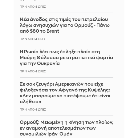
ΠΡΙΝ ΑΠΌ 4 ΏΡΕΣ
Νέα άνοδος στις τιμές του πετρελαίου
λόγω ανησυχιών για το Ορμούζ - Πάνω
από $80 το Brent
ΠΡΙΝ ΑΠΌ 4 ΏΡΕΣ
Η Ρωσία λέει πως έπληξε πλοία στη
Μαύρη Θάλασσα με στρατιωτικά φορτία
για την Ουκρανία
ΠΡΙΝ ΑΠΌ 4 ΏΡΕΣ
Σε σοκ ζευγάρι Αμερικανών που είχε
φιλοξενήσει τον Αφγανό της Κυψέλης:
«Δεν μπορούμε να πιστέψουμε ότι είναι
αλήθεια»
ΠΡΙΝ ΑΠΌ 4 ΏΡΕΣ
Ορμούζ: Μειωμένη η κίνηση των πλοίων,
εν αναμονή αποτελεσμάτων των
συνομιλιών Ιράν-Ομάν