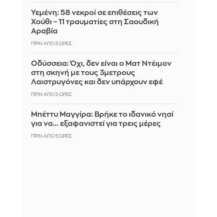
Υεμένη: 58 νεκροί σε επιθέσεις των
Χούθι – 11 τραυματίες στη Σαουδική
Αραβία
ΠΡΙΝ ΑΠΌ 5 ΏΡΕΣ
Οδύσσεια: Όχι, δεν είναι ο Ματ Ντέιμον
στη σκηνή με τους 3μετρους
Λαιστρυγόνες και δεν υπάρχουν εφέ
ΠΡΙΝ ΑΠΌ 5 ΏΡΕΣ
Μπέττυ Μαγγίρα: Βρήκε το ιδανικό νησί
για να... εξαφανιστεί για τρεις μέρες
ΠΡΙΝ ΑΠΌ 5 ΏΡΕΣ