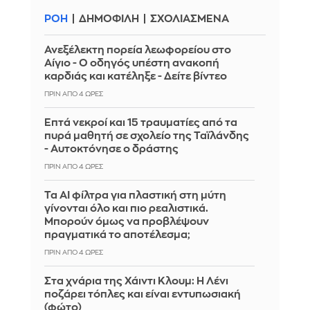
ΡΟΗ
ΔΗΜΟΦΙΛΗ
ΣΧΟΛΙΑΣΜΕΝΑ
Ανεξέλεκτη πορεία λεωφορείου στο
Αίγιο - Ο οδηγός υπέστη ανακοπή
καρδιάς και κατέληξε - Δείτε βίντεο
ΠΡΙΝ ΑΠΌ 4 ΏΡΕΣ
Επτά νεκροί και 15 τραυματίες από τα
πυρά μαθητή σε σχολείο της Ταϊλάνδης
- Αυτοκτόνησε ο δράστης
ΠΡΙΝ ΑΠΌ 4 ΏΡΕΣ
Τα AI φίλτρα για πλαστική στη μύτη
γίνονται όλο και πιο ρεαλιστικά.
Μπορούν όμως να προβλέψουν
πραγματικά το αποτέλεσμα;
ΠΡΙΝ ΑΠΌ 4 ΏΡΕΣ
Στα χνάρια της Χάιντι Κλουμ: Η Λένι
ποζάρει τόπλες και είναι εντυπωσιακή
(φώτο)