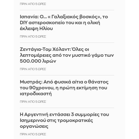
ΠΡΙΝ ΑΠΌ 5 ΏΡΕΣ
Ισπανία: Ο… «Γαλαξιακός βοσκός», το
DIY αστεροσκοπείο του και η ολική
έκλειψη Ηλίου
ΠΡΙΝ ΑΠΌ 5 ΏΡΕΣ
Ζεντάγια-Τομ Χόλαντ: Όλες οι
λεπτομέρειες από τον μυστικό γάμο των
500.000 λιρών
ΠΡΙΝ ΑΠΌ 5 ΏΡΕΣ
Μυστράς: Από φυσικά αίτια ο θάνατος
του 90χρονου, η πρώτη εκτίμηση του
ιατροδικαστή
ΠΡΙΝ ΑΠΌ 5 ΏΡΕΣ
Η Αργεντινή εντάσσει 3 συμμορίες του
Ισημερινού στις τρομοκρατικές
οργανώσεις
ΠΡΙΝ ΑΠΌ 5 ΏΡΕΣ