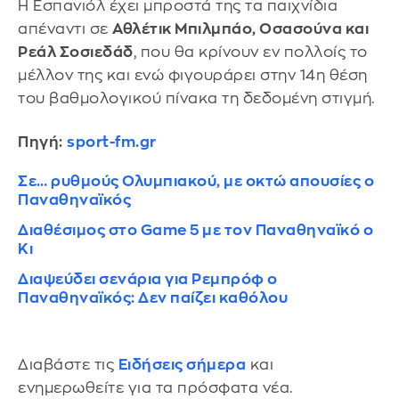
Η Εσπανιόλ έχει μπροστά της τα παιχνίδια
απέναντι σε
Αθλέτικ Μπιλμπάο, Οσασούνα και
Ρεάλ Σοσιεδάδ
, που θα κρίνουν εν πολλοίς το
μέλλον της και ενώ φιγουράρει στην 14η θέση
του βαθμολογικού πίνακα τη δεδομένη στιγμή.
Πηγή:
sport-fm.gr
Σε… ρυθμούς Ολυμπιακού, με οκτώ απουσίες ο
Παναθηναϊκός
Διαθέσιμος στο Game 5 με τον Παναθηναϊκό ο
Κι
Διαψεύδει σενάρια για Ρεμπρόφ ο
Παναθηναϊκός: Δεν παίζει καθόλου
Διαβάστε τις
Ειδήσεις σήμερα
και
ενημερωθείτε για τα πρόσφατα νέα.