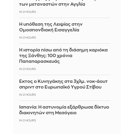
των μεταναστών στην Αγγλία
IN 2 HOURS
Η υπόθεση της Λειψίας στην
Ομοσπονδιακή Εισαγγελία
IN 2 HOURS
Η ιστορία πίσω από τη διάσημη καριόκα
της Ξάνθης: 100 χρόνια
Παπαπαρασκευάς
IN 2 HOURS
Έκτος ο Κυνηγάκης στα 3χλμ. νοκ-άουτ
σπριντ στο Ευρωπαϊκό Υγρού Στίβου
IN 2 HOURS
Ισπανία: Η αστυνομία εξάρθρωσε δίκτυο
διακινητών στη Μεσόγειο
IN 2 HOURS