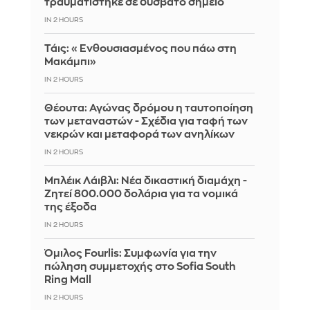
τραυματίστηκε σε δύσβατο σημείο
IN 2 HOURS
Τάις: «Ενθουσιασμένος που πάω στη
Μακάμπι»
IN 2 HOURS
Θέουτα: Αγώνας δρόμου η ταυτοποίηση
των μεταναστών - Σχέδια για ταφή των
νεκρών και μεταφορά των ανηλίκων
IN 2 HOURS
Μπλέικ Λάιβλι: Νέα δικαστική διαμάχη -
Ζητεί 800.000 δολάρια για τα νομικά
της έξοδα
IN 2 HOURS
Όμιλος Fourlis: Συμφωνία για την
πώληση συμμετοχής στο Sofia South
Ring Mall
IN 2 HOURS