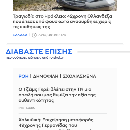
Τραγωδία στο Ηράκλειο: 42χρονη Ολλανδέζα
που έπεσε από φουσκωτό ανασύρθηκε χωρίς
τις αισθήσεις της
ΕΛΛΑΔΑ
20:10, 05.08.2026
ΔΙΑΒΑΣΤΕ ΕΠΙΣΗΣ
περισσότερες ειδήσεις από το skai.gr
ΡΟΗ
ΔΗΜΟΦΙΛΗ
ΣΧΟΛΙΑΣΜΕΝΑ
Ο Τζέιμς Γκρέι βλέπει στην ΤΝ μια
απειλή που μας θυμίζει την αξία της
αυθεντικότητας
IN 2 HOURS
Χαλκιδική: Επιχείρηση μεταφοράς
49χρονης Γερμανίδας που