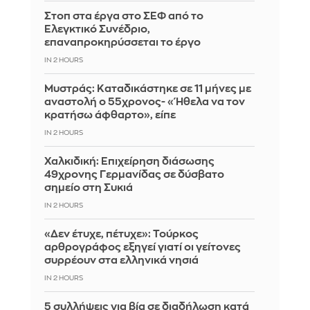
Στοπ στα έργα στο ΣΕΦ από το
Ελεγκτικό Συνέδριο,
επαναπροκηρύσσεται το έργο
IN 2 HOURS
Μυστράς: Καταδικάστηκε σε 11 μήνες με
αναστολή ο 55χρονος- «Ήθελα να τον
κρατήσω άφθαρτο», είπε
IN 2 HOURS
Χαλκιδική: Επιχείρηση διάσωσης
49χρονης Γερμανίδας σε δύσβατο
σημείο στη Συκιά
IN 2 HOURS
«Δεν έτυχε, πέτυχε»: Τούρκος
αρθρογράφος εξηγεί γιατί οι γείτονες
συρρέουν στα ελληνικά νησιά
IN 2 HOURS
5 συλλήψεις για βία σε διαδήλωση κατά