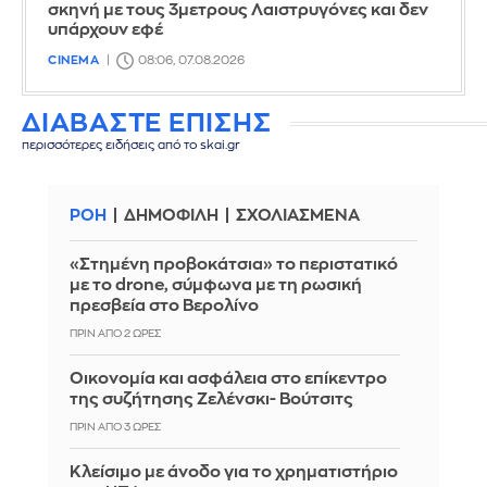
σκηνή με τους 3μετρους Λαιστρυγόνες και δεν
υπάρχουν εφέ
CINEMA
08:06, 07.08.2026
ΔΙΑΒΑΣΤΕ ΕΠΙΣΗΣ
περισσότερες ειδήσεις από το skai.gr
ΡΟΗ
ΔΗΜΟΦΙΛΗ
ΣΧΟΛΙΑΣΜΕΝΑ
«Στημένη προβοκάτσια» το περιστατικό
με το drone, σύμφωνα με τη ρωσική
πρεσβεία στο Βερολίνο
ΠΡΙΝ ΑΠΌ 2 ΏΡΕΣ
Οικονομία και ασφάλεια στο επίκεντρο
της συζήτησης Ζελένσκι- Βούτσιτς
ΠΡΙΝ ΑΠΌ 3 ΏΡΕΣ
Κλείσιμο με άνοδο για το χρηματιστήριο