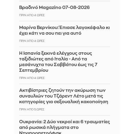
Βραδινό Magazino 07-08-2026
ΠΡΙΝ ΑΠΌ 4 ΏΡΕΣ
Μαρίνα Βερνίκου: Έπιασε λαγοκέφαλο κι
έχει κάτι να σου πει για αυτό
ΠΡΙΝ ΑΠΌ 4 ΏΡΕΣ
Η Ισπανία ξεκινά ελέγχους στους
ταξιδιώτες από Ιταλία - Από τα
μεσάνυχτα του Σαββάτου έως τις 7
Σεπτεμβρίου
ΠΡΙΝ ΑΠΌ 4 ΏΡΕΣ
Ακτιβίστριες ζητούν την ακύρωση των
συναυλιών του Τζάρεντ Λέτο μετά τις
κατηγορίες για σεξουαλική κακοποίηση
ΠΡΙΝ ΑΠΌ 5 ΏΡΕΣ
Ουκρανία: 2 Δύο νεκροί και 6 τραυματίες
από ρωσικά πλήγματα στο
Ντνιπροπετρόφσκ