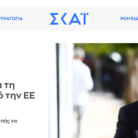
ΥΧΑΓΩΓΙΑ
ΡΟΗ ΕΙ
 τη
 την ΕΕ
οπής να