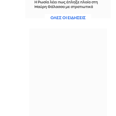
Η Ρωσία λέει πως έπληξε πλοία στη
Μαύρη Θάλασσα με στρατιωτικά
φορτία για την Ουκρανία
ΟΛΕΣ ΟΙ ΕΙΔΗΣΕΙΣ
IN 2 HOURS
Σε σοκ ζευγάρι Αμερικανών που είχε
φιλοξενήσει τον Αφγανό της
Κυψέλης: «Δεν μπορούμε να
πιστέψουμε ότι είναι αλήθεια»
IN 2 HOURS
Ορμούζ: Μειωμένη η κίνηση των
πλοίων, εν αναμονή αποτελεσμάτων
των συνομιλιών Ιράν-Ομάν
IN 2 HOURS
Ισπανία: Ο… «Γαλαξιακός βοσκός», το
DIY αστεροσκοπείο του και η ολική
έκλειψη Ηλίου
IN 2 HOURS
Ζεντάγια-Τομ Χόλαντ: Όλες οι