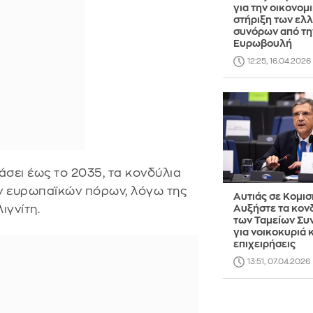
για την οικονομ
στήριξη των ελ
συνόρων από τη
Ευρωβουλή
12:25, 16.04.2026
ιάσει έως το 2035, τα κονδύλια
ων ευρωπαϊκών πόρων, λόγω της
Αυτιάς σε Κομισ
ιγνίτη.
Αυξήστε τα κον
των Ταμείων Συ
για νοικοκυριά 
επιχειρήσεις
13:51, 07.04.2026