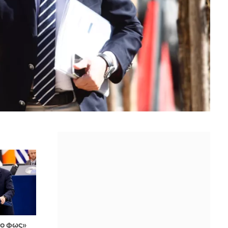
νο φως»