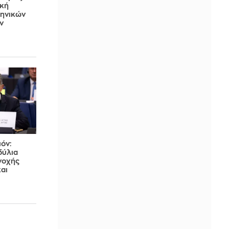
ική
ληνικών
ν
ιόν:
δύλια
νοχής
και