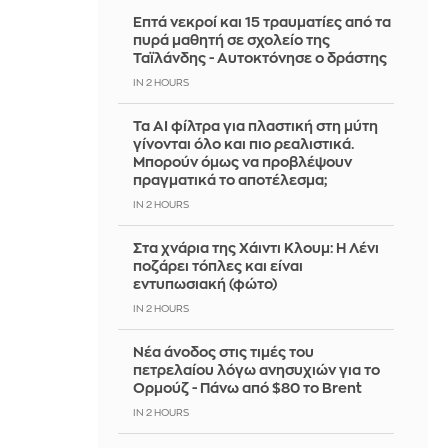
Επτά νεκροί και 15 τραυματίες από τα
πυρά μαθητή σε σχολείο της
Ταϊλάνδης - Αυτοκτόνησε ο δράστης
IN 2 HOURS
Τα AI φίλτρα για πλαστική στη μύτη
γίνονται όλο και πιο ρεαλιστικά.
Μπορούν όμως να προβλέψουν
πραγματικά το αποτέλεσμα;
IN 2 HOURS
Στα χνάρια της Χάιντι Κλουμ: Η Λένι
ποζάρει τόπλες και είναι
εντυπωσιακή (φώτο)
IN 2 HOURS
Νέα άνοδος στις τιμές του
πετρελαίου λόγω ανησυχιών για το
Ορμούζ - Πάνω από $80 το Brent
IN 2 HOURS