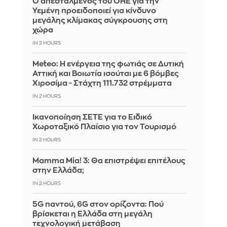
Ο απεσταλμένος του ΟΗΕ για την
Υεμένη προειδοποιεί για κίνδυνο
μεγάλης κλίμακας σύγκρουσης στη
χώρα
IN 2 HOURS
Meteo: Η ενέργεια της φωτιάς σε Δυτική
Αττική και Βοιωτία ισούται με 6 βόμβες
Χιροσίμα - Στάχτη 111.732 στρέμματα
IN 2 HOURS
Ικανοποίηση ΣΕΤΕ για το Ειδικό
Χωροταξικό Πλαίσιο για τον Τουρισμό
IN 2 HOURS
Mamma Mia! 3: Θα επιστρέψει επιτέλους
στην Ελλάδα;
IN 2 HOURS
5G παντού, 6G στον ορίζοντα: Πού
βρίσκεται η Ελλάδα στη μεγάλη
τεχνολογική μετάβαση