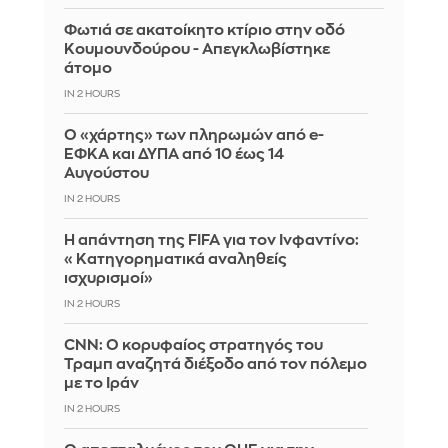
Φωτιά σε ακατοίκητο κτίριο στην οδό
Κουμουνδούρου - Απεγκλωβίστηκε
άτομο
IN 2 HOURS
Ο «χάρτης» των πληρωμών από e-
ΕΦΚΑ και ΔΥΠΑ από 10 έως 14
Αυγούστου
IN 2 HOURS
Η απάντηση της FIFA για τον Ινφαντίνο:
«Κατηγορηματικά αναληθείς
ισχυρισμοί»
IN 2 HOURS
CNN: Ο κορυφαίος στρατηγός του
Τραμπ αναζητά διέξοδο από τον πόλεμο
με το Ιράν
IN 2 HOURS