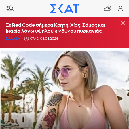
Σε Red Code σήμερα Κρήτη, Χίος, Σάμος και
Ικαρία λόγω υψηλού κινδύνου πυρκαγιάς
ΕΛΛΑΔΑ
07:42, 08.08.2026