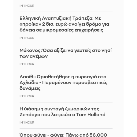
IN 1 HOUR
Ελληνική Αναπτυξιακή Τράπεζα: Με
«προίκα» 2 δισ. ευρώ ανοίγει δρόμο για
δάνεια σε μικρομεσαίες επιχειρήσεις
IN 1 HOUR
Μύκονος: Όσα αξίζει να γευτείς στο νησί
των ανέμων
IN 1 HOUR
Λασίθι: Οριοθετήθηκε η πυρκαγιά στα
Αχλάδια - Παραμένουν πυροσβεστικές
δυνάμεις
IN 1 HOUR
Η διάσημη συνταγή ζυμαρικών της
Zendaya που λατρεύει ο Tom Holland
IN 1 HOUR
Όπου φύγει - φύγει: Πάνω από 56.000