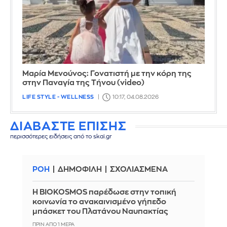
Μαρία Μενούνος: Γονατιστή με την κόρη της
στην Παναγία της Τήνου (video)
LIFE STYLE - WELLNESS
10:17, 04.08.2026
ΔΙΑΒΑΣΤΕ ΕΠΙΣΗΣ
περισσότερες ειδήσεις από το skai.gr
ΡΟΗ
ΔΗΜΟΦΙΛΗ
ΣΧΟΛΙΑΣΜΕΝΑ
Η BIOKOSMOS παρέδωσε στην τοπική
κοινωνία το ανακαινισμένο γήπεδο
μπάσκετ του Πλατάνου Ναυπακτίας
ΠΡΙΝ ΑΠΌ 1 ΜΈΡΑ