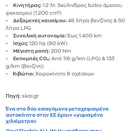
•
Κινητήρας:
1.2 λτ. 3κύλινδρος turbo άμεσου
ψεκασμού (1.200 cm³)
•
Δεξαμενές καυσίμου:
48 λίτρα βενζίνης & 50
λίτρα LPG
•
Συνολική αυτονομία:
Έως 1.400 km
•
Ισχύς:
120 hp (90 kW)
•
Μέγιστη ροπή:
200 Nm
•
Εκπομπές CO₂:
Από 116 g/km (LPG) & 133
g/km (βενζίνη)
•
Κιβώτιο:
Χειροκίνητο 6 σχέσεων
Πηγή:
skai.gr
Ένα στα δύο εισαγόμενα μεταχειρισμένα
αυτοκίνητα στην ΕΕ έχουν «γυρισμένα
χιλιόμετρα»