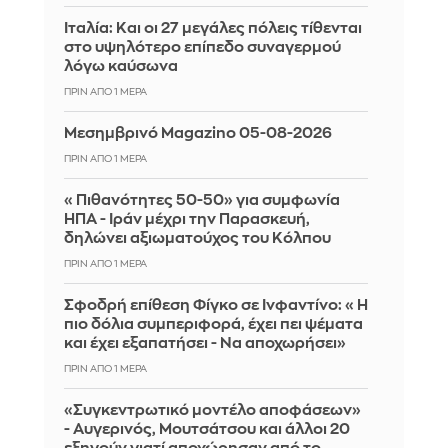
Ιταλία: Και οι 27 μεγάλες πόλεις τίθενται
στο υψηλότερο επίπεδο συναγερμού
λόγω καύσωνα
ΠΡΙΝ ΑΠΌ 1 ΜΈΡΑ
Μεσημβρινό Magazino 05-08-2026
ΠΡΙΝ ΑΠΌ 1 ΜΈΡΑ
«Πιθανότητες 50-50» για συμφωνία
ΗΠΑ - Ιράν μέχρι την Παρασκευή,
δηλώνει αξιωματούχος του Κόλπου
ΠΡΙΝ ΑΠΌ 1 ΜΈΡΑ
Σφοδρή επίθεση Φίγκο σε Ινφαντίνο: «Η
πιο δόλια συμπεριφορά, έχει πει ψέματα
και έχει εξαπατήσει - Να αποχωρήσει»
ΠΡΙΝ ΑΠΌ 1 ΜΈΡΑ
«Συγκεντρωτικό μοντέλο αποφάσεων»
- Αυγερινός, Μουτσάτσου και άλλοι 20