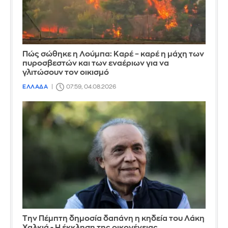
Πώς σώθηκε η Λούμπα: Καρέ – καρέ η μάχη των
πυροσβεστών και των εναέριων για να
γλιτώσουν τον οικισμό
ΕΛΛΑΔΑ
07:59, 04.08.2026
Την Πέμπτη δημοσία δαπάνη η κηδεία του Λάκη
Χαλκιά - Η έκκληση της οικογένειας