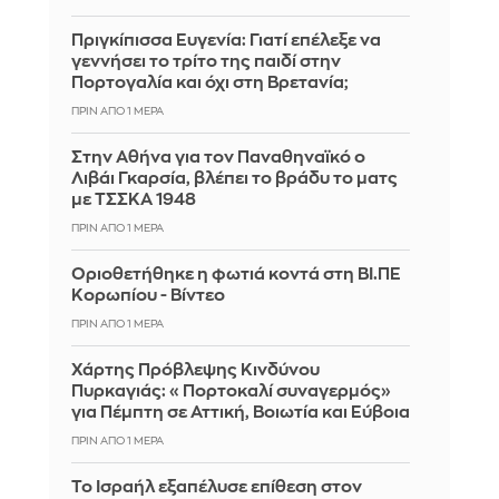
Πριγκίπισσα Ευγενία: Γιατί επέλεξε να
γεννήσει το τρίτο της παιδί στην
Πορτογαλία και όχι στη Βρετανία;
ΠΡΙΝ ΑΠΌ 1 ΜΈΡΑ
Στην Αθήνα για τον Παναθηναϊκό ο
Λιβάι Γκαρσία, βλέπει το βράδυ το ματς
με ΤΣΣΚΑ 1948
ΠΡΙΝ ΑΠΌ 1 ΜΈΡΑ
Οριοθετήθηκε η φωτιά κοντά στη ΒΙ.ΠΕ
Κορωπίου - Βίντεο
ΠΡΙΝ ΑΠΌ 1 ΜΈΡΑ
Χάρτης Πρόβλεψης Κινδύνου
Πυρκαγιάς: «Πορτοκαλί συναγερμός»
για Πέμπτη σε Αττική, Βοιωτία και Εύβοια
ΠΡΙΝ ΑΠΌ 1 ΜΈΡΑ
Το Ισραήλ εξαπέλυσε επίθεση στον