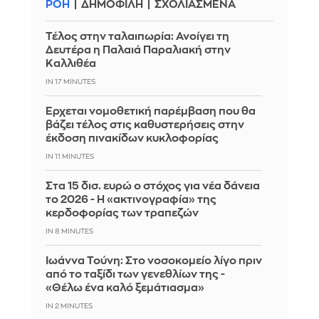
ΡΟΗ
ΔΗΜΟΦΙΛΗ
ΣΧΟΛΙΑΣΜΕΝΑ
Τέλος στην ταλαιπωρία: Ανοίγει τη
Δευτέρα η Παλαιά Παραλιακή στην
Καλλιθέα
IN 17 MINUTES
Έρχεται νομοθετική παρέμβαση που θα
βάζει τέλος στις καθυστερήσεις στην
έκδοση πινακίδων κυκλοφορίας
IN 11 MINUTES
Στα 15 δισ. ευρώ ο στόχος για νέα δάνεια
το 2026 - Η «ακτινογραφία» της
κερδοφορίας των τραπεζών
IN 8 MINUTES
Ιωάννα Τούνη: Στο νοσοκομείο λίγο πριν
από το ταξίδι των γενεθλίων της -
«Θέλω ένα καλό ξεμάτιασμα»
IN 2 MINUTES