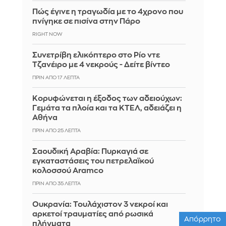
Πώς έγινε η τραγωδία με το 4χρονο που
πνίγηκε σε πισίνα στην Πάρο
RIGHT NOW
Συνετρίβη ελικόπτερο στο Ρίο ντε
Τζανέιρο με 4 νεκρούς - Δείτε βίντεο
ΠΡΙΝ ΑΠΌ 17 ΛΕΠΤΆ
Κορυφώνεται η έξοδος των αδειούχων:
Γεμάτα τα πλοία και τα ΚΤΕΛ, αδειάζει η
Αθήνα
ΠΡΙΝ ΑΠΌ 26 ΛΕΠΤΆ
Σαουδική Αραβία: Πυρκαγιά σε
εγκαταστάσεις του πετρελαϊκού
κολοσσού Aramco
ΠΡΙΝ ΑΠΌ 35 ΛΕΠΤΆ
Ουκρανία: Τουλάχιστον 3 νεκροί και
αρκετοί τραυματίες από ρωσικά
Απόρρητο
πλήγματα