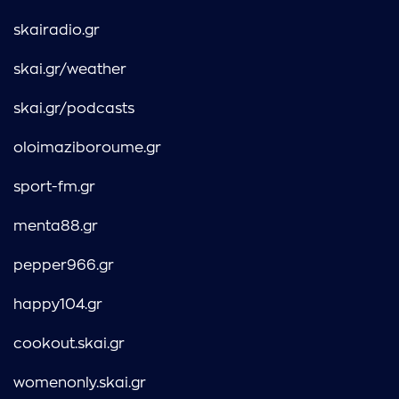
skairadio.gr
skai.gr/weather
skai.gr/podcasts
oloimaziboroume.gr
sport-fm.gr
menta88.gr
pepper966.gr
happy104.gr
cookout.skai.gr
womenonly.skai.gr