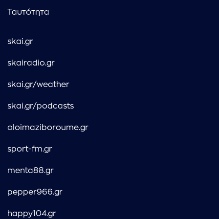
Ταυτότητα
skai.gr
skairadio.gr
skai.gr/weather
skai.gr/podcasts
oloimaziboroume.gr
sport-fm.gr
menta88.gr
pepper966.gr
happy104.gr