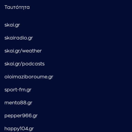
Ταυτότητα
skai.gr
skairadio.gr
skai.gr/weather
skai.gr/podcasts
oloimaziboroume.gr
sport-fm.gr
menta88.gr
pepper966.gr
happy104.gr