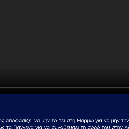
...πληκτρολογήστε κείμενο προς αναζήτηση
ως αποφασίζει να μην το πει στη Μάρμω για να μην την
 ως τα Γιάννενα για να συνοδεύσει τη σορό του στην Α