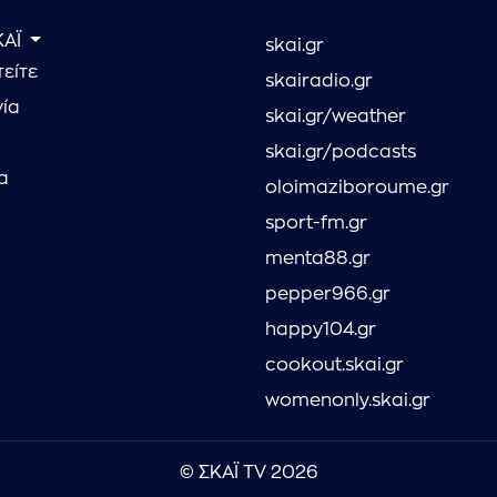
ΚΑΪ
skai.gr
είτε
skairadio.gr
νία
skai.gr/weather
skai.gr/podcasts
α
oloimaziboroume.gr
sport-fm.gr
menta88.gr
pepper966.gr
happy104.gr
cookout.skai.gr
womenonly.skai.gr
© ΣΚΑΪ TV 2026