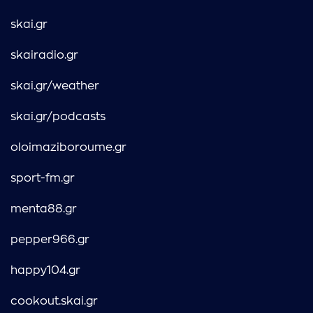
skai.gr
skairadio.gr
skai.gr/weather
skai.gr/podcasts
oloimaziboroume.gr
sport-fm.gr
menta88.gr
pepper966.gr
happy104.gr
cookout.skai.gr