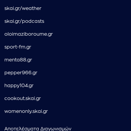
skai.gr/weather
skai.gr/podcasts
oloimaziboroume.gr
sport-fm.gr
menta88.gr
pepper966.gr
happy104.gr
cookout.skai.gr
womenonly.skai.gr
Αποτελέσματα Διαγωνισμών