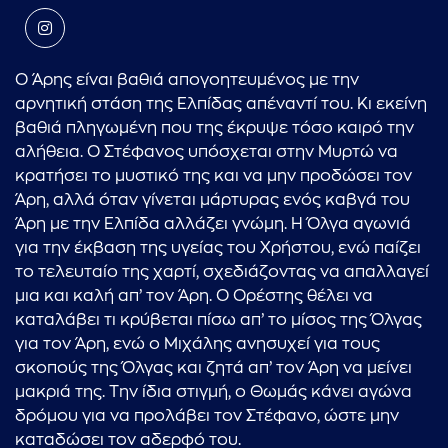
Ο Άρης είναι βαθιά απογοητευμένος με την
αρνητική στάση της Ελπίδας απέναντί του. Κι εκείνη
βαθιά πληγωμένη που της έκρυψε τόσο καιρό την
αλήθεια. Ο Στέφανος υπόσχεται στην Μυρτώ να
κρατήσει το μυστικό της και να μην προδώσει τον
Άρη, αλλά όταν γίνεται μάρτυρας ενός καβγά του
Άρη με την Ελπίδα αλλάζει γνώμη. Η Όλγα αγωνιά
για την έκβαση της υγείας του Χρήστου, ενώ παίζει
το τελευταίο της χαρτί, σχεδιάζοντας να απαλλαγεί
μια και καλή απ’ τον Άρη. Ο Ορέστης θέλει να
καταλάβει τι κρύβεται πίσω απ’ το μίσος της Όλγας
για τον Άρη, ενώ ο Μιχάλης ανησυχεί για τους
σκοπούς της Όλγας και ζητά απ’ τον Άρη να μείνει
μακριά της. Την ίδια στιγμή, ο Θωμάς κάνει αγώνα
δρόμου για να προλάβει τον Στέφανο, ώστε μην
καταδώσει τον αδερφό του.