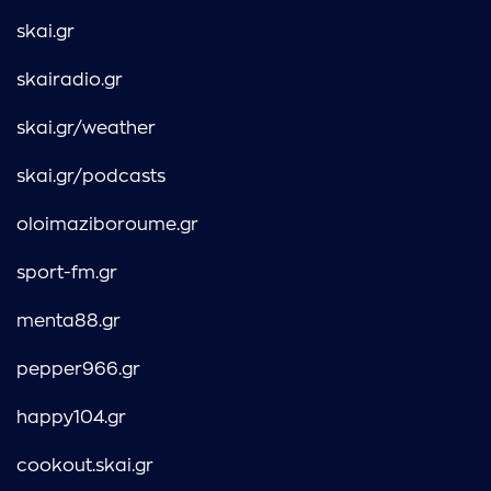
skai.gr
skairadio.gr
skai.gr/weather
skai.gr/podcasts
oloimaziboroume.gr
sport-fm.gr
menta88.gr
pepper966.gr
happy104.gr
cookout.skai.gr