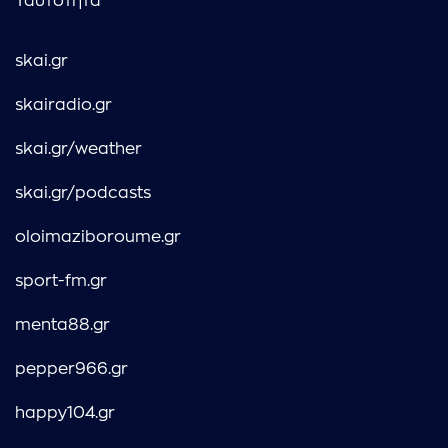
Ταυτότητα
skai.gr
skairadio.gr
skai.gr/weather
skai.gr/podcasts
oloimaziboroume.gr
sport-fm.gr
menta88.gr
pepper966.gr
happy104.gr