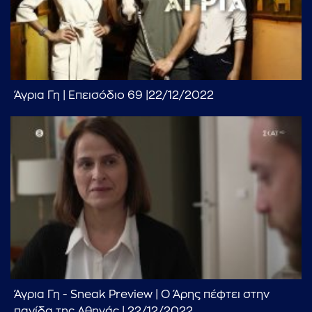
...πληκτρολογήστε κείμενο προς αναζήτηση
Άγρια Γη | Επεισόδιο 69 |22/12/2022
Άγρια Γη - Sneak Preview | Ο Άρης πέφτει στην
παγίδα της Αθηνάς | 22/12/2022