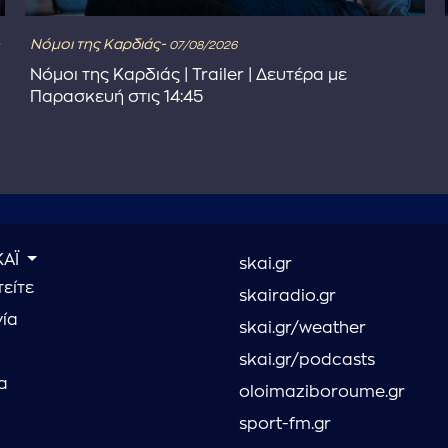
Νόμοι της Καρδιάς-
07/08/2026
Νόμοι της Καρδιάς | Trailer | Δευτέρα με
Παρασκευή στις 14:45
ΚΑΪ
skai.gr
είτε
skairadio.gr
νία
skai.gr/weather
skai.gr/podcasts
α
oloimaziboroume.gr
sport-fm.gr