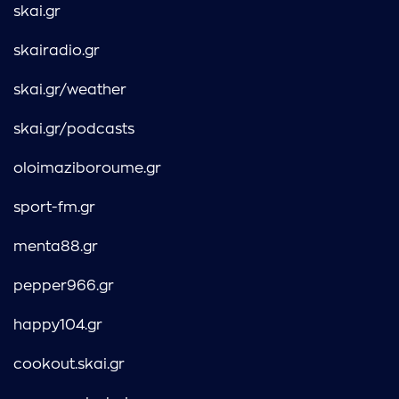
skai.gr
skairadio.gr
skai.gr/weather
skai.gr/podcasts
oloimaziboroume.gr
sport-fm.gr
menta88.gr
pepper966.gr
happy104.gr
cookout.skai.gr