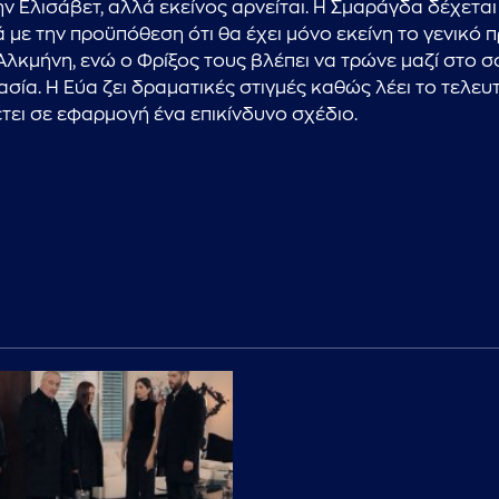
ην Ελισάβετ, αλλά εκείνος αρνείται. Η Σμαράγδα δέχετα
 με την προϋπόθεση ότι θα έχει μόνο εκείνη το γενικό
λκμήνη, ενώ ο Φρίξος τους βλέπει να τρώνε μαζί στο σου
μασία. Η Εύα ζει δραματικές στιγμές καθώς λέει το τελε
τει σε εφαρμογή ένα επικίνδυνο σχέδιο.