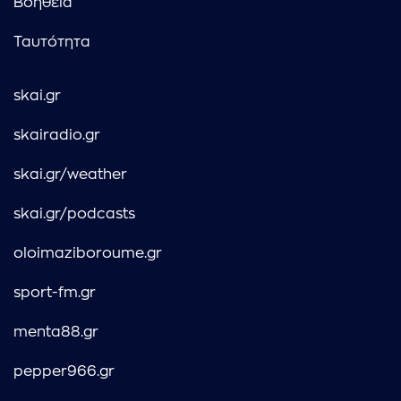
Βοήθεια
Ταυτότητα
skai.gr
skairadio.gr
skai.gr/weather
skai.gr/podcasts
oloimaziboroume.gr
sport-fm.gr
menta88.gr
pepper966.gr