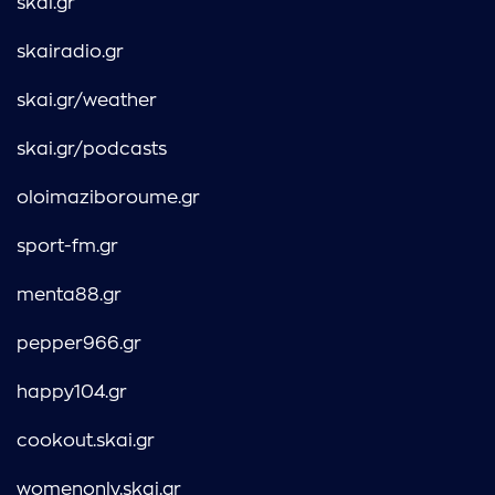
skai.gr
skairadio.gr
skai.gr/weather
skai.gr/podcasts
oloimaziboroume.gr
sport-fm.gr
menta88.gr
pepper966.gr
happy104.gr
cookout.skai.gr
womenonly.skai.gr