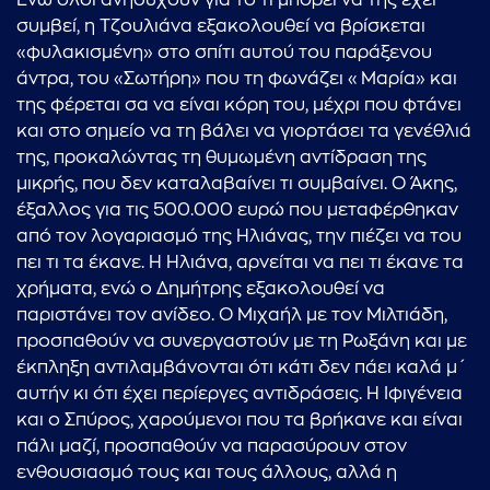
Ενώ όλοι ανησυχούν για το τι μπορεί να της έχει
συμβεί, η Τζουλιάνα εξακολουθεί να βρίσκεται
«φυλακισμένη» στο σπίτι αυτού του παράξενου
άντρα, του «Σωτήρη» που τη φωνάζει «Μαρία» και
της φέρεται σα να είναι κόρη του, μέχρι που φτάνει
και στο σημείο να τη βάλει να γιορτάσει τα γενέθλιά
της, προκαλώντας τη θυμωμένη αντίδραση της
μικρής, που δεν καταλαβαίνει τι συμβαίνει. Ο Άκης,
έξαλλος για τις 500.000 ευρώ που μεταφέρθηκαν
από τον λογαριασμό της Ηλιάνας, την πιέζει να του
πει τι τα έκανε. Η Ηλιάνα, αρνείται να πει τι έκανε τα
χρήματα, ενώ ο Δημήτρης εξακολουθεί να
παριστάνει τον ανίδεο. Ο Μιχαήλ με τον Μιλτιάδη,
προσπαθούν να συνεργαστούν με τη Ρωξάνη και με
έκπληξη αντιλαμβάνονται ότι κάτι δεν πάει καλά μ΄
αυτήν κι ότι έχει περίεργες αντιδράσεις. Η Ιφιγένεια
και ο Σπύρος, χαρούμενοι που τα βρήκανε και είναι
πάλι μαζί, προσπαθούν να παρασύρουν στον
ενθουσιασμό τους και τους άλλους, αλλά η