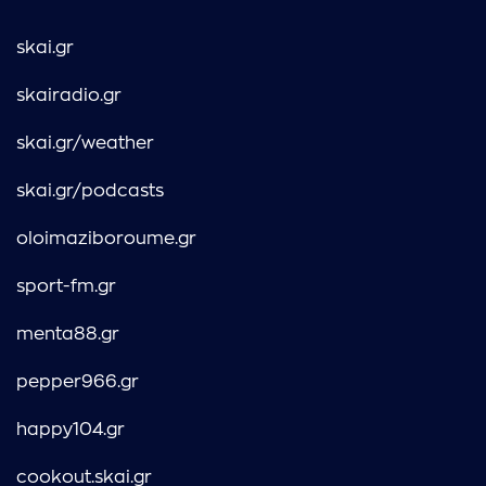
skai.gr
skairadio.gr
skai.gr/weather
skai.gr/podcasts
oloimaziboroume.gr
sport-fm.gr
menta88.gr
pepper966.gr
happy104.gr
cookout.skai.gr