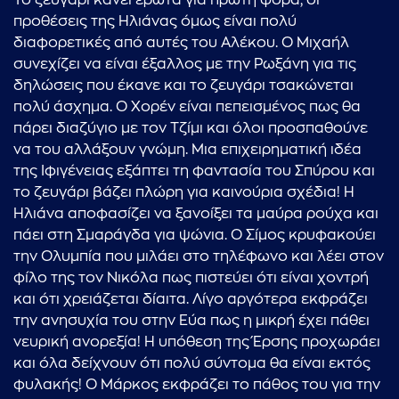
Το ζευγάρι κάνει έρωτα για πρώτη φορά, οι
προθέσεις της Ηλιάνας όμως είναι πολύ
διαφορετικές από αυτές του Αλέκου. Ο Μιχαήλ
συνεχίζει να είναι έξαλλος με την Ρωξάνη για τις
δηλώσεις που έκανε και το ζευγάρι τσακώνεται
πολύ άσχημα. Ο Χορέν είναι πεπεισμένος πως θα
πάρει διαζύγιο με τον Τζίμι και όλοι προσπαθούνε
να του αλλάξουν γνώμη. Μια επιχειρηματική ιδέα
της Ιφιγένειας εξάπτει τη φαντασία του Σπύρου και
το ζευγάρι βάζει πλώρη για καινούρια σχέδια! Η
Ηλιάνα αποφασίζει να ξανοίξει τα μαύρα ρούχα και
πάει στη Σμαράγδα για ψώνια. Ο Σίμος κρυφακούει
την Ολυμπία που μιλάει στο τηλέφωνο και λέει στον
φίλο της τον Νικόλα πως πιστεύει ότι είναι χοντρή
και ότι χρειάζεται δίαιτα. Λίγο αργότερα εκφράζει
την ανησυχία του στην Εύα πως η μικρή έχει πάθει
νευρική ανορεξία! Η υπόθεση της Έρσης προχωράει
και όλα δείχνουν ότι πολύ σύντομα θα είναι εκτός
φυλακής! Ο Μάρκος εκφράζει το πάθος του για την