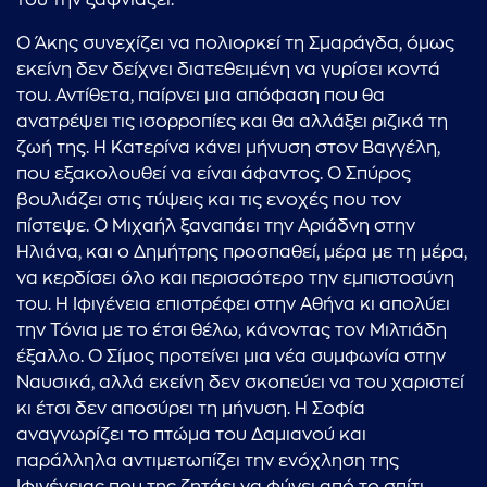
του την ξαφνιάζει.
Ο Άκης συνεχίζει να πολιορκεί τη Σμαράγδα, όμως
εκείνη δεν δείχνει διατεθειμένη να γυρίσει κοντά
του. Αντίθετα, παίρνει μια απόφαση που θα
ανατρέψει τις ισορροπίες και θα αλλάξει ριζικά τη
ζωή της. Η Κατερίνα κάνει μήνυση στον Βαγγέλη,
που εξακολουθεί να είναι άφαντος. Ο Σπύρος
βουλιάζει στις τύψεις και τις ενοχές που τον
πίστεψε. Ο Μιχαήλ ξαναπάει την Αριάδνη στην
Ηλιάνα, και ο Δημήτρης προσπαθεί, μέρα με τη μέρα,
να κερδίσει όλο και περισσότερο την εμπιστοσύνη
του. Η Ιφιγένεια επιστρέφει στην Αθήνα κι απολύει
την Τόνια με το έτσι θέλω, κάνοντας τον Μιλτιάδη
έξαλλο. Ο Σίμος προτείνει μια νέα συμφωνία στην
Ναυσικά, αλλά εκείνη δεν σκοπεύει να του χαριστεί
κι έτσι δεν αποσύρει τη μήνυση. Η Σοφία
...πληκτρολογήστε κείμενο προς αναζήτηση
αναγνωρίζει το πτώμα του Δαμιανού και
παράλληλα αντιμετωπίζει την ενόχληση της