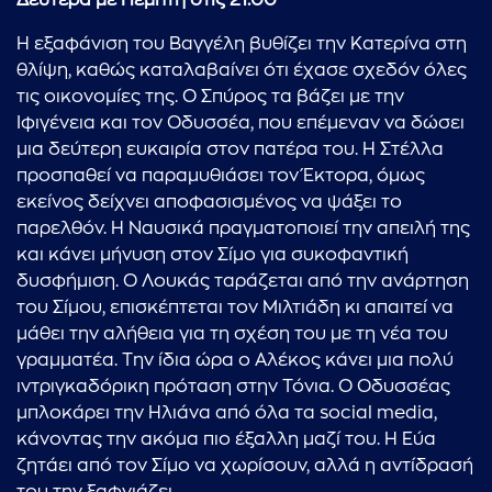
Δευτέρα με Πέμπτη
στις 21.00
Η εξαφάνιση του Βαγγέλη βυθίζει την Κατερίνα στη
θλίψη, καθώς καταλαβαίνει ότι έχασε σχεδόν όλες
τις οικονομίες της. Ο Σπύρος τα βάζει με την
Ιφιγένεια και τον Οδυσσέα, που επέμεναν να δώσει
μια δεύτερη ευκαιρία στον πατέρα του. Η Στέλλα
προσπαθεί να παραμυθιάσει τον Έκτορα, όμως
εκείνος δείχνει αποφασισμένος να ψάξει το
παρελθόν. Η Ναυσικά πραγματοποιεί την απειλή της
και κάνει μήνυση στον Σίμο για συκοφαντική
δυσφήμιση. Ο Λουκάς ταράζεται από την ανάρτηση
του Σίμου, επισκέπτεται τον Μιλτιάδη κι απαιτεί να
μάθει την αλήθεια για τη σχέση του με τη νέα του
γραμματέα. Την ίδια ώρα ο Αλέκος κάνει μια πολύ
ιντριγκαδόρικη πρόταση στην Τόνια. Ο Οδυσσέας
μπλοκάρει την Ηλιάνα από όλα τα social media,
κάνοντας την ακόμα πιο έξαλλη μαζί του. Η Εύα
ζητάει από τον Σίμο να χωρίσουν, αλλά η αντίδρασή