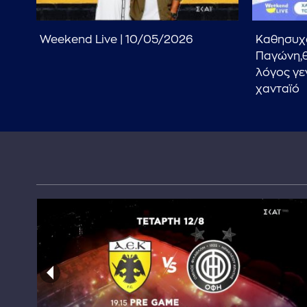
ουν
Weekend Live | 10/05/2026
Καθησυχα
Παγώνη,θ
λόγος γε
χανταϊό