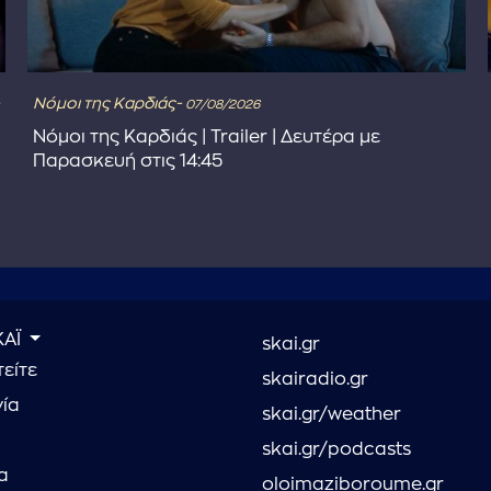
Νόμοι της Καρδιάς-
07/08/2026
Νόμοι της Καρδιάς | Trailer | Δευτέρα με
Παρασκευή στις 14:45
ΚΑΪ
skai.gr
είτε
skairadio.gr
νία
skai.gr/weather
skai.gr/podcasts
α
oloimaziboroume.gr