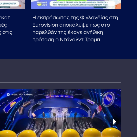
εκατ.
Η εκπρόσωπος της Φινλανδίας στη
Ζων
κές –
Eurovision αποκάλυψε πως στο
στο
 στις
παρελθόν της έκανε ανήθικη
βρί
πρόταση ο Ντόναλντ Τραμπ