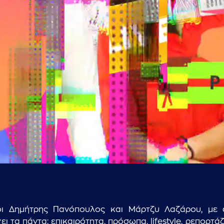
...πληκτρολογήστε κείμενο προς αναζήτηση
ι Δημήτρης Πανόπουλος και Μάρτζυ Λαζάρου, με ά
 τα πάντα: επικαιρότητα, πρόσωπα, lifestyle, ρεπορτάζ,