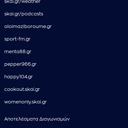
skai.gr/weather
skai.gr/podcasts
oloimaziboroume.gr
sport-fm.gr
menta88.gr
pepper966.gr
happy104.gr
cookout.skai.gr
womenonly.skai.gr
Αποτελέσματα Διαγωνισμών