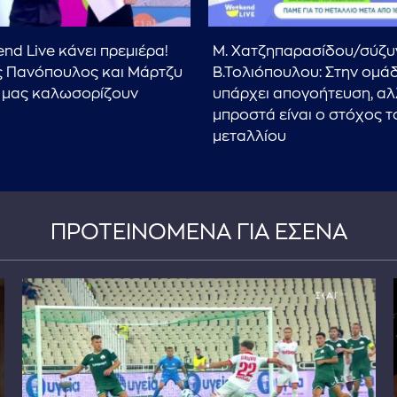
nd Live κάνει πρεμιέρα!
Μ. Χατζηπαρασίδου/σύζυ
 Πανόπουλος και Μάρτζυ
Β.Τολιόπουλου: Στην ομά
 μας καλωσορίζουν
υπάρχει απογοήτευση, α
μπροστά είναι ο στόχος τ
μεταλλίου
ΠΡΟΤΕΙΝΟΜΕΝΑ ΓΙΑ ΕΣΕΝΑ