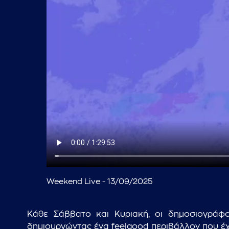
Weekend Live - 13/09/2025
Κάθε Σάββατο και Κυριακή, οι δημοσιογράφο
δημιουργώντας ένα feelgood περιβάλλον που έχει