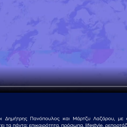
...πληκτρολογήστε κείμενο προς αναζήτηση
ι Δημήτρης Πανόπουλος και Μάρτζυ Λαζάρου, με ά
 τα πάντα: επικαιρότητα, πρόσωπα, lifestyle, ρεπορτάζ,