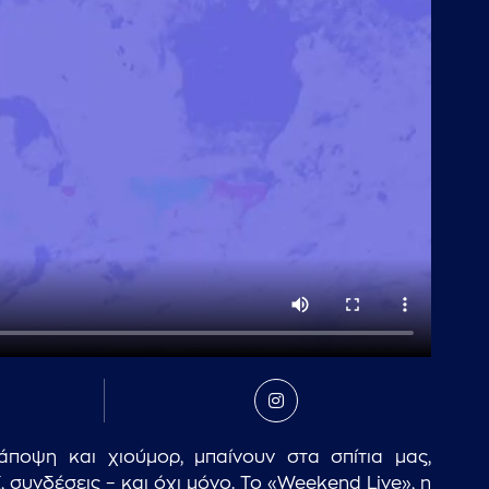
ποψη και χιούμορ, μπαίνουν στα σπίτια μας,
 συνδέσεις – και όχι μόνο. Το «Weekend Live», η