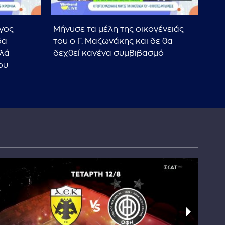
γος
Μήνυσε τα μέλη της οικογένειάς
Θεσ
δα
του ο Γ. Μαζωνάκης και δε θα
σύ
λλά
δεχθεί κανένα συμβιβασμό
άγρ
ου
πα