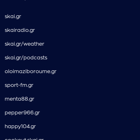
skai.gr
skairadio.gr
skai.gr/weather
skai.gr/podcasts
oloimaziboroume.gr
sport-fm.gr
menta88.gr
pepper966.gr
happy104.gr