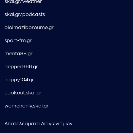
skai.gr/weather
skai.gr/podcasts
oloimaziboroume.gr
sport-fm.gr
menta88.gr
pepper966.gr
happy104.gr
cookout.skai.gr
womenonly.skai.gr
Αποτελέσματα Διαγωνισμών